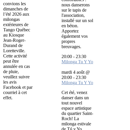
convions les
nous danserons
dimanches de
sur le tapis de
l’été 2026 aux
l'association,
milongas
installé sur un sol
extérieures de
en béton.
Tango Québec
Apportez
au Kiosque
également vos
Jean-Roger-
propres
Durand de
breuvages.
Loretteville.
Cette activité
20:00
-
23:30
peut être
Milonga Tu Y Yo
annulée en cas
de pluie,
mardi 4 août @
veuillez suivre
20:00
-
23:30
les avis
Milonga Tu Y Yo
Facebook et par
courriel à cet
Cet été, venez
effet.
danser dans un
tout nouvel
espace artistique
du quartier Saint-
Roch! La
milonga estivale
de Tú y Yo