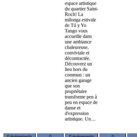
espace artistique
du quartier Saint-
Roch! La
milonga estivale
de Tú y Yo
Tango vous
accueille dans
une ambiance
chaleureuse,
conviviale et
décontractée.
Découvrez un
lieu hors du
commun : un
ancien garage
que son
propriétaire
transforme peu à
peu en espace de
danse et
d'expression
artistique. Un…
0 événements
0
0 événements
0