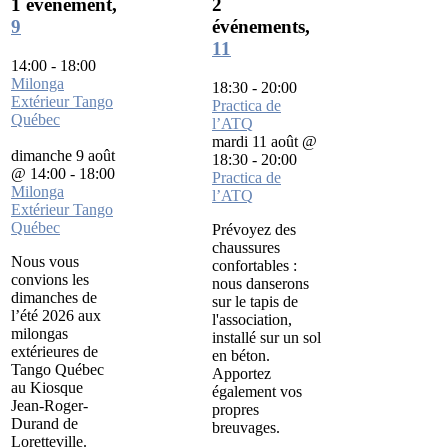
1 événement,
2
9
événements,
11
14:00
-
18:00
Milonga
18:30
-
20:00
Extérieur Tango
Practica de
Québec
l’ATQ
mardi 11 août @
dimanche 9 août
18:30
-
20:00
@ 14:00
-
18:00
Practica de
Milonga
l’ATQ
Extérieur Tango
Québec
Prévoyez des
chaussures
Nous vous
confortables :
convions les
nous danserons
dimanches de
sur le tapis de
l’été 2026 aux
l'association,
milongas
installé sur un sol
extérieures de
en béton.
Tango Québec
Apportez
au Kiosque
également vos
Jean-Roger-
propres
Durand de
breuvages.
Loretteville.