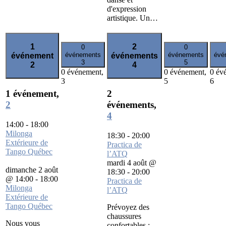
d'expression
artistique. Un…
1
2
0
0
événements
événements
évé
événement
événements
3
5
2
4
0 événement,
0 événement,
0 év
3
5
6
1 événement,
2
2
événements,
4
14:00
-
18:00
Milonga
18:30
-
20:00
Extérieure de
Practica de
Tango Québec
l’ATQ
mardi 4 août @
dimanche 2 août
18:30
-
20:00
@ 14:00
-
18:00
Practica de
Milonga
l’ATQ
Extérieure de
Tango Québec
Prévoyez des
chaussures
Nous vous
confortables :