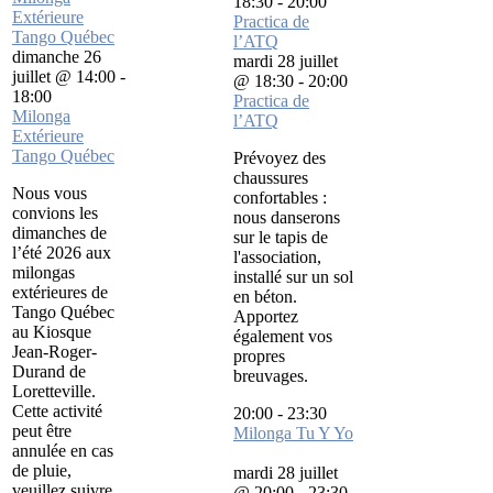
18:30
-
20:00
Extérieure
Practica de
Tango Québec
l’ATQ
dimanche 26
mardi 28 juillet
juillet @ 14:00
-
@ 18:30
-
20:00
18:00
Practica de
Milonga
l’ATQ
Extérieure
Tango Québec
Prévoyez des
chaussures
Nous vous
confortables :
convions les
nous danserons
dimanches de
sur le tapis de
l’été 2026 aux
l'association,
milongas
installé sur un sol
extérieures de
en béton.
Tango Québec
Apportez
au Kiosque
également vos
Jean-Roger-
propres
Durand de
breuvages.
Loretteville.
Cette activité
20:00
-
23:30
peut être
Milonga Tu Y Yo
annulée en cas
de pluie,
mardi 28 juillet
veuillez suivre
@ 20:00
-
23:30