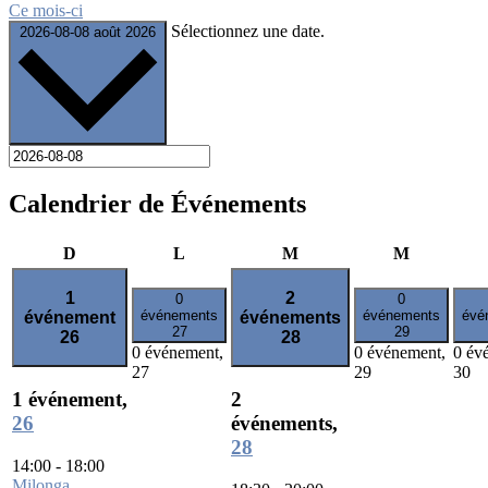
Ce mois-ci
Sélectionnez une date.
2026-08-08
août 2026
Calendrier de Événements
dimanche
lundi
mardi
mercredi
D
L
M
M
1
2
0
0
événements
événements
évé
événement
événements
27
29
26
28
0 événement,
0 événement,
0 év
27
29
30
1 événement,
2
26
événements,
28
14:00
-
18:00
Milonga