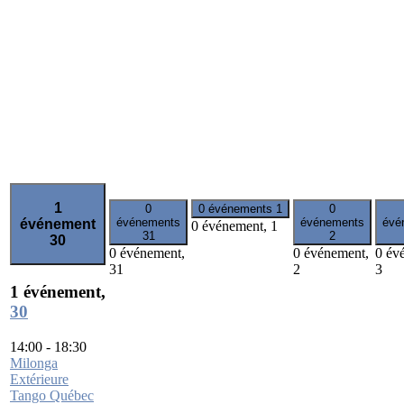
1
0
0 événements
1
0
événements
événements
évé
événement
0 événement,
1
31
2
30
0 événement,
0 événement,
0 év
31
2
3
1 événement,
30
14:00
-
18:30
Milonga
Extérieure
Tango Québec