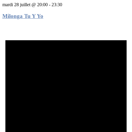
mardi 28 juillet @ 20:00
-
23:30
Milonga Tu Y Yo