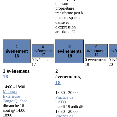
que son
propriétaire
transforme peu à
peu en espace de
danse et
d'expression
artistique. Un…
1
2
0
0
événements
événements
évé
événement
événements
17
19
16
18
0 événement,
0 événement,
0 év
17
19
20
1 événement,
2
16
événements,
18
14:00
-
18:00
Milonga
18:30
-
20:00
Extérieure
Practica de
Tango Québec
l’ATQ
dimanche 16
mardi 18 août @
août @ 14:00
-
18:30
-
20:00
18:00
Practica de