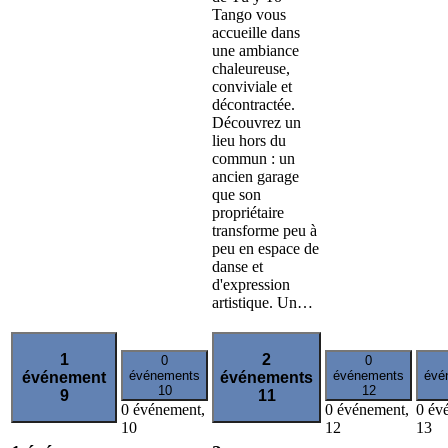
Tango vous
accueille dans
une ambiance
chaleureuse,
conviviale et
décontractée.
Découvrez un
lieu hors du
commun : un
ancien garage
que son
propriétaire
transforme peu à
peu en espace de
danse et
d'expression
artistique. Un…
1
2
0
0
événements
événements
évé
événement
événements
10
12
9
11
0 événement,
0 événement,
0 év
10
12
13