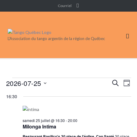
Skip
Courriel
to
content
L'Association du tango argentin de la région de Québec
Événements
2026-07-25
Recherc
Nav
RECHERC
JOUR
de
et
for
Sélectionnez
vue
16:30
navigati
une
25
Évé
de
date.
juillet
vues
2026
samedi 25 juillet @ 16:30
-
20:00
Événeme
Milonga Intima
Restaurant Basilico's 30 place de l'église, Cap Santé
30 place