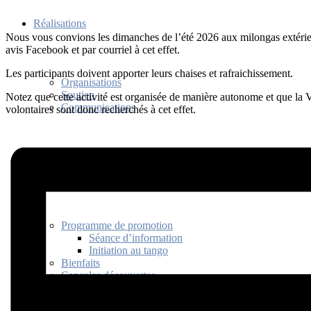
Réalisations
Nous vous convions les dimanches de l’été 2026 aux milongas extérieu
avis Facebook et par courriel à cet effet.
Les participants doivent apporter leurs chaises et rafraichissement.
Organisations
Soutien
Notez que cette activité est organisée de manière autonome et que la V
Communications
volontaires sont donc recherchés à cet effet.
Découvrir
Programme de promotion
Séance d’information
Initiation au tango
Bienfaits
Capsules découvertes
Histoire
Codes et usages