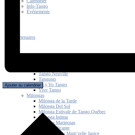
Calendrier
Info-Tango
Événements
Partenaires
Écoles partenaires
Passion Tango
Tango Neuville
Tangusto
Tu y Yo Tango
Ajouter au calendrier
Vive Tango
Milongas
Milonga de la Tarde
Milonga Del Sol
Milonga Estivale de Tango Québec
Milonga Intima
Milonga Mariposas
Milonga Picante
Milonguita de Mam’zelle Janice