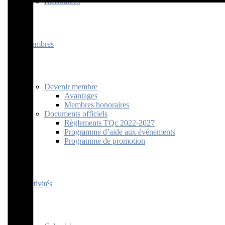
Ressources
Membres
Devenir membre
Avantages
Membres honoraires
Documents officiels
Règlements TQc 2022-2027
Programme d’aide aux événements
Programme de promotion
Activités