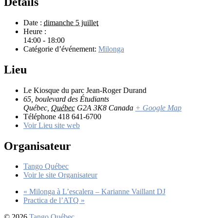
Détails
Date :
dimanche 5 juillet
Heure :
14:00 - 18:00
Catégorie d’événement:
Milonga
Lieu
Le Kiosque du parc Jean-Roger Durand
65, boulevard des Étudiants
Québec
,
Québec
G2A 3K8
Canada
+ Google Map
Téléphone
418 641‑6700
Voir Lieu site web
Organisateur
Tango Québec
Voir le site Organisateur
«
Milonga à L’escalera – Karianne Vaillant DJ
Practica de l’ATQ
»
© 2026
Tango Québec