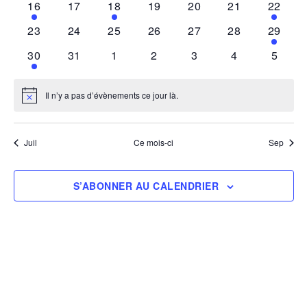
1
0
2
0
0
0
1
16
17
18
19
20
21
22
événement
événements
événements
événements
événements
événements
événem
0
0
0
0
0
0
1
23
24
25
26
27
28
29
événements
événements
événements
événements
événements
événements
événem
1
0
0
0
0
0
0
30
31
1
2
3
4
5
événement
événements
événements
événements
événements
événements
événe
Il n’y a pas d’évènements ce jour là.
Notice
Juil
Ce mois-ci
Sep
S’ABONNER AU CALENDRIER