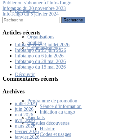
Publier ou s'abonner à l'Info-Tango
Navigation
Infotango du 30 novembre 2023
Réalisations
InfoTango du 5 janvier 2024
de
Rechercher:
l’article
Articles récents
Organisations
Soutien
Infotango du 23 juillet 2026
Communications
Infotango du 25 juin 2026
Infotango du 6 juin 2026
Infotango du 28 mai 2026
Infotango du 15 mai 2026
Découvrir
Commentaires récents
Archives
Programme de promotion
juillet 2026
Séance d’information
juin 2026
Initiation au tango
mai 2026
Bienfaits
avril 2026
Capsules découvertes
mars 2026
Histoire
février 2026
Codes et usages
janvier 2026