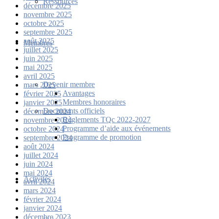
Ressources
décembre 2025
novembre 2025
octobre 2025
septembre 2025
août 2025
Membres
juillet 2025
juin 2025
mai 2025
avril 2025
Devenir membre
mars 2025
Avantages
février 2025
Membres honoraires
janvier 2025
Documents officiels
décembre 2024
Règlements TQc 2022-2027
novembre 2024
Programme d’aide aux événements
octobre 2024
Programme de promotion
septembre 2024
août 2024
juillet 2024
juin 2024
mai 2024
Activités
avril 2024
mars 2024
février 2024
janvier 2024
décembre 2023