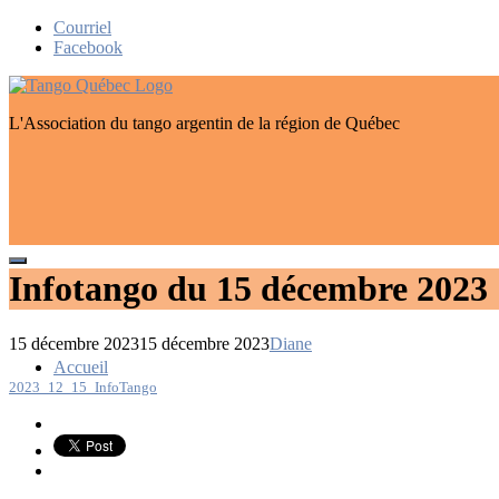
Skip
Courriel
to
Facebook
content
L'Association du tango argentin de la région de Québec
Infotango du 15 décembre 2023
15 décembre 2023
15 décembre 2023
Diane
Navigation
Accueil
2023_12_15_InfoTango
de
l’article