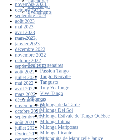
Calendrier
novembre 2023
Info-Tango
octobre 2023
Événements
septembre 2023
août 2023
mai 2023
avril 2023
mars 2023
Partenaires
janvier 2023
décembre 2022
novembre 2022
octobre 2022
Écoles partenaires
septembre 2022
Passion Tango
août 2022
Tango Neuville
juillet 2022
Tangusto
mai 2022
Tu y Yo Tango
avril 2022
Vive Tango
mars 2022
Milongas
décembre 2021
Milonga de la Tarde
novembre 2021
Milonga Del Sol
octobre 2021
Milonga Estivale de Tango Québec
septembre 2021
Milonga Intima
août 2021
Milonga Mariposas
juillet 2021
Milonga Picante
février 2021
Milonguita de Mam’zelle Janice
septembre 2020