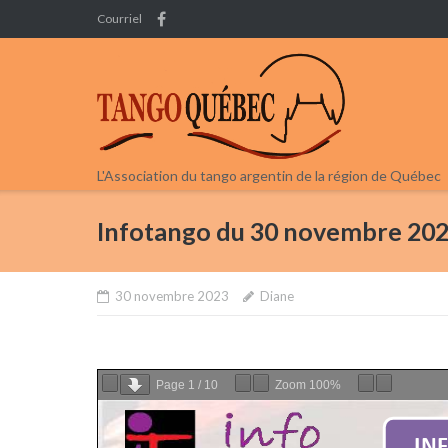
Skip
Courriel
to
content
L'Association du tango argentin de la région de Québec
Infotango du 30 novembre 20
30 novembre 2023
Diane
Page
1
/
10
Zoom
100%