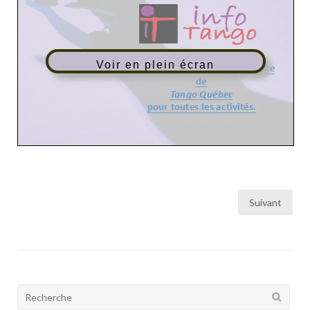
Voir en plein écran
Pagination
Suivant
des
publications
Rechercher: