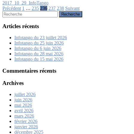
2017_10_29_InfoTango
Pagination
Précédent
1
…
235
236
237
238
Suivant
Rechercher:
des
publications
Articles récents
Infotango du 23 juillet 2026
Infotango du 25 juin 2026
Infotango du 6 juin 2026
Infotango du 28 mai 2026
Infotango du 15 mai 2026
Commentaires récents
Archives
juillet 2026
juin 2026
mai 2026
avril 2026
mars 2026
février 2026
janvier 2026
décembre 2025