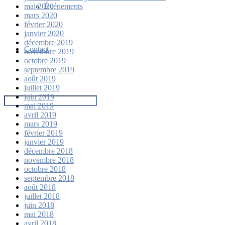
Événements
mai 2020
mars 2020
février 2020
janvier 2020
décembre 2019
Contact
novembre 2019
octobre 2019
septembre 2019
août 2019
juillet 2019
juin 2019
mai 2019
avril 2019
mars 2019
février 2019
janvier 2019
décembre 2018
novembre 2018
octobre 2018
septembre 2018
août 2018
juillet 2018
juin 2018
mai 2018
avril 2018