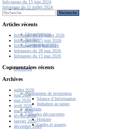
Navigation
Info-tango du 15 juin 2024
Infotango du 11 juillet 2024
de
Réalisations
Rechercher:
l’article
Articles récents
Organisations
Infotango du 23 juillet 2026
Soutien
Infotango du 25 juin 2026
Communications
Infotango du 6 juin 2026
Infotango du 28 mai 2026
Infotango du 15 mai 2026
Commentaires récents
Découvrir
Archives
juillet 2026
Programme de promotion
juin 2026
Séance d’information
mai 2026
Initiation au tango
avril 2026
Bienfaits
mars 2026
Capsules découvertes
février 2026
Histoire
janvier 2026
Codes et usages
décembre 2025