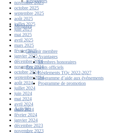
Ressources
novembre 2025
octobre 2025
septembre 2025
août 2025
juillet 2025
Membres
juin 2025
mai 2025
avril 2025
mars 2025
février 2025
Devenir membre
janvier 2025
Avantages
décembre 2024
Membres honoraires
novembre 2024
Documents officiels
octobre 2024
Règlements TQc 2022-2027
septembre 2024
Programme d’aide aux événements
août 2024
Programme de promotion
juillet 2024
juin 2024
mai 2024
avril 2024
Activités
mars 2024
février 2024
janvier 2024
décembre 2023
novembre 2023