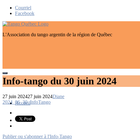
Skip
Courriel
to
Facebook
content
L'Association du tango argentin de la région de Québec
Info-tango du 30 juin 2024
27 juin 2024
27 juin 2024
Diane
Navigation
2024_06_30_InfoTango
Accueil
de
l’article
Publier ou s'abonner à l'Info-Tango