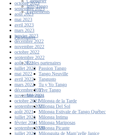
Calendrier
octobre 2023
Info-Tango
septembre 2023
Événements
août 2023
mai 2023
avril 2023
mars 2023
janvier 2023
Partenaires
décembre 2022
novembre 2022
octobre 2022
septembre 2022
Écoles partenaires
août 2022
Passion Tango
juillet 2022
Tango Neuville
mai 2022
Tangusto
avril 2022
Tu y Yo Tango
mars 2022
Vive Tango
décembre 2021
Milongas
novembre 2021
Milonga de la Tarde
octobre 2021
Milonga Del Sol
septembre 2021
Milonga Estivale de Tango Québec
août 2021
Milonga Intima
juillet 2021
Milonga Mariposas
février 2021
Milonga Picante
septembre 2020
Milonguita de Mam’zelle Janice
juillet 2020