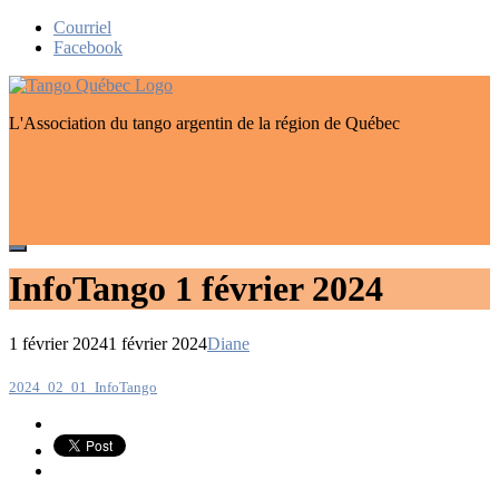
Skip
Courriel
to
Facebook
content
L'Association du tango argentin de la région de Québec
InfoTango 1 février 2024
1 février 2024
1 février 2024
Diane
Navigation
2024_02_01_InfoTango
de
l’article