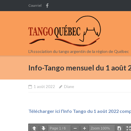
Skip
Courriel
to
content
L'Association du tango argentin de la région de Québec
Info-Tango mensuel du 1 août 
1 août 2022
Diane
Télécharger ici l’Info Tango du 1 août 2022 com
Page
1
/
6
Zoom
100%