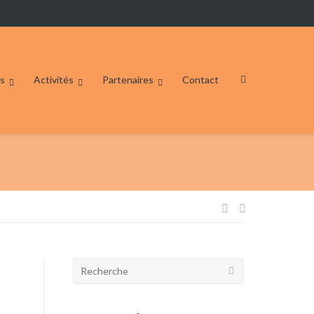
s
Activités
Partenaires
Contact
Navigation
de
Rechercher:
l’article