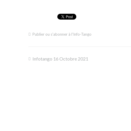
Publier ou s'abonner à l'Info-Tango
Infotango 16 Octobre 2021
Navigation
de
l’article