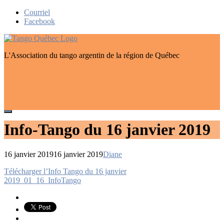
Skip
Courriel
to
Facebook
content
L'Association du tango argentin de la région de Québec
Info-Tango du 16 janvier 2019
16 janvier 2019
16 janvier 2019
Diane
Navigation
Télécharger l’Info Tango du 16 janvier
de
2019_01_16_InfoTango
l’article