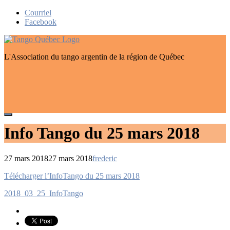
Skip
Courriel
to
Facebook
content
L'Association du tango argentin de la région de Québec
Info Tango du 25 mars 2018
27 mars 2018
27 mars 2018
frederic
Navigation
Télécharger l’InfoTango du 25 mars 2018
de
2018_03_25_InfoTango
l’article