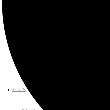
Ressources
Membres
Devenir membre
Avantages
Membres honoraires
Documents officiels
Règlements TQc 2022-2027
Programme d’aide aux événements
Programme de promotion
Activités