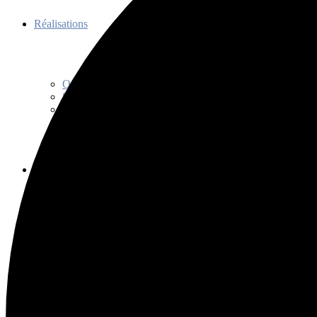
Réalisations
Organisations
Soutien
Communications
Découvrir
Programme de promotion
Séance d’information
Initiation au tango
Bienfaits
Capsules découvertes
Histoire
Codes et usages