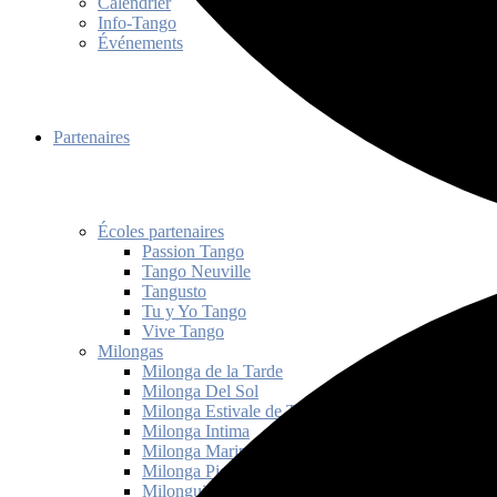
Calendrier
Info-Tango
Événements
Partenaires
Écoles partenaires
Passion Tango
Tango Neuville
Tangusto
Tu y Yo Tango
Vive Tango
Milongas
Milonga de la Tarde
Milonga Del Sol
Milonga Estivale de Tango Québec
Milonga Intima
Milonga Mariposas
Milonga Picante
Milonguita de Mam’zelle Janice