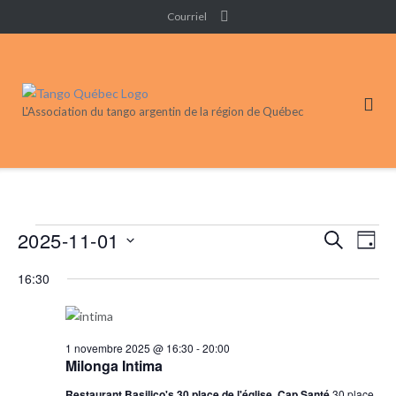
Skip
Courriel
to
content
L'Association du tango argentin de la région de Québec
Événements
2025-11-01
Recherc
Nav
RECHERC
JOUR
de
et
for
Sélectionnez
vue
16:30
navigati
une
1
Évé
de
date.
novembre
vues
2025
1 novembre 2025 @ 16:30
-
20:00
Événeme
Milonga Intima
Restaurant Basilico's 30 place de l'église, Cap Santé
30 place