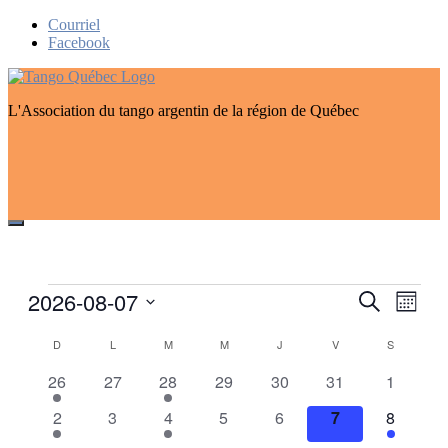
Skip
Courriel
to
Facebook
content
L'Association du tango argentin de la région de Québec
Événements
2026-08-07
Recherch
Navig
Recherche
Mois
de
et
Sélectionnez
vues
Calendrier
une
D
DIMANCHE
L
LUNDI
M
MARDI
M
MERCREDI
J
JEUDI
V
VENDREDI
S
SAMEDI
navigatio
Évén
date.
de
de
1
0
2
0
0
0
0
26
27
28
29
30
31
1
Événements
événement
événements
événements
événements
événements
événements
événeme
vues
1
0
2
0
0
0
1
2
3
4
5
6
7
8
Événeme
événement
événements
événements
événements
événements
événements
événeme