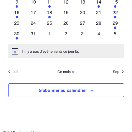
1
0
2
0
0
1
1
9
10
11
12
13
14
15
événement
événements
événements
événements
événements
événement
événeme
1
0
2
0
0
0
1
16
17
18
19
20
21
22
événement
événements
événements
événements
événements
événements
événeme
0
0
0
0
0
0
1
23
24
25
26
27
28
29
événements
événements
événements
événements
événements
événements
événeme
1
0
0
0
0
0
0
30
31
1
2
3
4
5
événement
événements
événements
événements
événements
événements
événeme
Il n’y a pas d’évènements ce jour là.
Notice
Juil
Ce mois-ci
Sep
S’abonner au calendrier