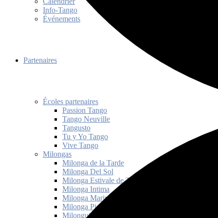
Calendrier
Info-Tango
Événements
Partenaires
Écoles partenaires
Passion Tango
Tango Neuville
Tangusto
Tu y Yo Tango
Vive Tango
Milongas
Milonga de la Tarde
Milonga Del Sol
Milonga Estivale de Tango Québec
Milonga Intima
Milonga Mariposas
Milonga Picante
Milonguita de Mam’zelle Janice