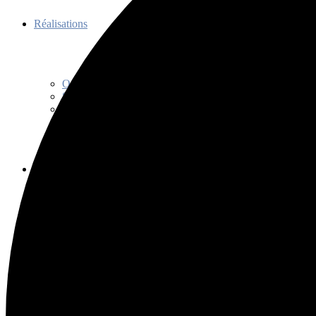
Réalisations
Organisations
Soutien
Communications
Découvrir
Programme de promotion
Séance d’information
Initiation au tango
Bienfaits
Capsules découvertes
Histoire
Codes et usages