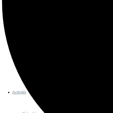
Ressources
Membres
Devenir membre
Avantages
Membres honoraires
Documents officiels
Règlements TQc 2022-2027
Programme d’aide aux événements
Programme de promotion
Activités