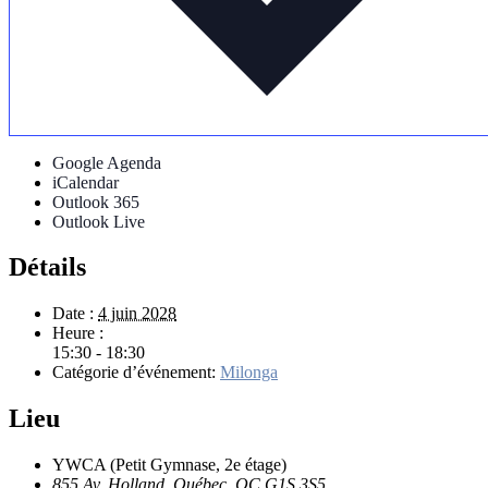
Google Agenda
iCalendar
Outlook 365
Outlook Live
Détails
Date :
4 juin 2028
Heure :
15:30 - 18:30
Catégorie d’événement:
Milonga
Lieu
YWCA (Petit Gymnase, 2e étage)
855 Av. Holland, Québec, QC G1S 3S5