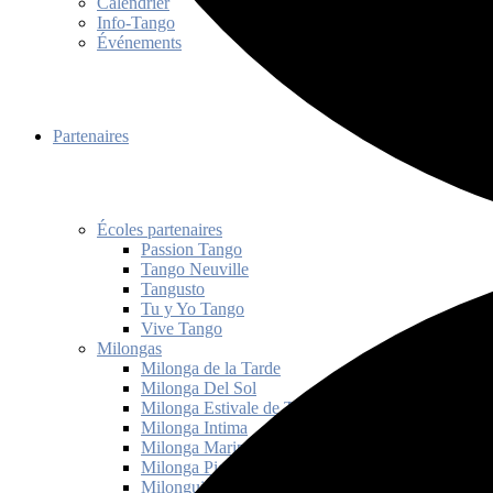
Calendrier
Info-Tango
Événements
Partenaires
Écoles partenaires
Passion Tango
Tango Neuville
Tangusto
Tu y Yo Tango
Vive Tango
Milongas
Milonga de la Tarde
Milonga Del Sol
Milonga Estivale de Tango Québec
Milonga Intima
Milonga Mariposas
Milonga Picante
Milonguita de Mam’zelle Janice