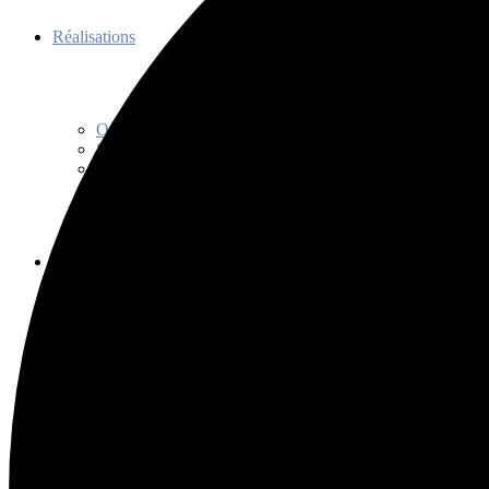
Réalisations
Organisations
Soutien
Communications
Découvrir
Programme de promotion
Séance d’information
Initiation au tango
Bienfaits
Capsules découvertes
Histoire
Codes et usages