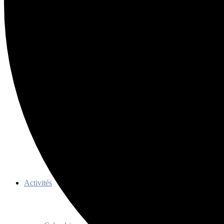
Ressources
Membres
Devenir membre
Avantages
Membres honoraires
Documents officiels
Règlements TQc 2022-2027
Programme d’aide aux événements
Programme de promotion
Activités