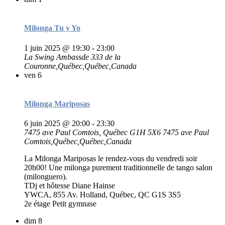
Milonga Tu y Yo
1 juin 2025 @ 19:30
-
23:00
La Swing Ambassde
333 de la
Couronne,Québec,Québec,Canada
ven
6
Milonga Mariposas
6 juin 2025 @ 20:00
-
23:30
7475 ave Paul Comtois, Québec G1H 5X6
7475 ave Paul
Comtois,Québec,Québec,Canada
La Milonga Mariposas le rendez-vous du vendredi soir
20h00! Une milonga purement traditionnelle de tango salon
(milonguero).
TDj et hôtesse Diane Hainse
YWCA, 855 Av. Holland, Québec, QC G1S 3S5
2e étage Petit gymnase
dim
8