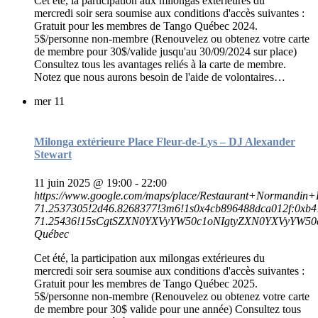
Cet été, la participation aux milongas extérieures du
mercredi soir sera soumise aux conditions d'accès suivantes :
Gratuit pour les membres de Tango Québec 2024.
5$/personne non-membre (Renouvelez ou obtenez votre carte
de membre pour 30$/valide jusqu'au 30/09/2024 sur place)
Consultez tous les avantages reliés à la carte de membre.
Notez que nous aurons besoin de l'aide de volontaires…
mer
11
Milonga extérieure Place Fleur-de-Lys – DJ Alexander
Stewart
11 juin 2025 @ 19:00
-
22:00
https://www.google.com/maps/place/Restaurant+Normand
71.2537305!2d46.8268377!3m6!1s0x4cb896488dca012f:0xb4
71.25436!15sCgtSZXN0YXVyYW50c1oNIgtyZXN0YXVyYW5
Québec
Cet été, la participation aux milongas extérieures du
mercredi soir sera soumise aux conditions d'accès suivantes :
Gratuit pour les membres de Tango Québec 2025.
5$/personne non-membre (Renouvelez ou obtenez votre carte
de membre pour 30$ valide pour une année) Consultez tous