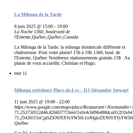
La Milonga de la Tarde
8 juin 2025 @ 15:00
-
19:00
La Noche
1360, boulevard de
l'Entente,Québec,Québec,Canada
La Milonga de la Tarde, la milonga dominicale différente et
chaleureuse. Pour votre plaisir! 15h à 19h 1360, boul. de
l'Entente, Québec Nombreux stationnements gratuits 15$ Au
plaisir de vous accueillir, Christian et Hugo.
mer
11
Milonga extérieure Place-de-Lys – DJ Alexander Stewart
11 juin 2025 @ 19:00
-
22:00
https://www.google.com/maps/place/Restaurant+Normand
71.2537305!2d46.8268377!3m6!1s0x4cb896488dca012f:0xb4
71.25436!15sCgtSZXN0YXVyYW50c1oNIgtyZXN0YXVyYW5
Québec