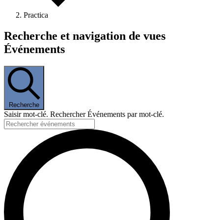
Practica
Événements
Recherche et navigation de vues
for
Événements
29
avril
2025
Recherche
Saisir mot-clé. Rechercher Événements par mot-clé.