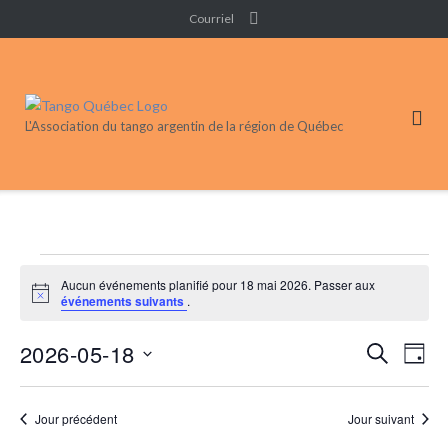
Skip
Courriel
to
content
L'Association du tango argentin de la région de Québec
Événements
Aucun événements planifié pour 18 mai 2026. Passer aux
for
Notice
événements suivants
.
18
2026-05-18
Recherc
Nav
RECHERC
mai
JOUR
de
et
Sélectionnez
2026
vue
navigati
une
Jour précédent
Jour suivant
Évé
de
date.