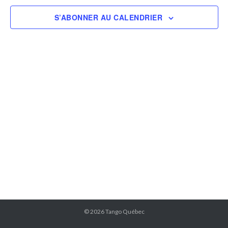
vues
S’ABONNER AU CALENDRIER
Événeme
© 2026
Tango Québec