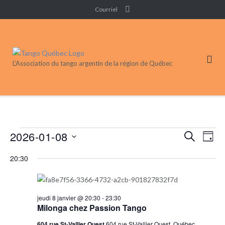
Skip
Courriel
to
content
L'Association du tango argentin de la région de Québec
Événements
2026-01-08
Recherc
Nav
RECHERC
JOUR
de
et
for
Sélectionnez
vue
20:30
navigati
une
8
Évé
de
date.
janvier
vues
2026
jeudi 8 janvier @ 20:30
-
23:30
Événeme
Milonga chez Passion Tango
604 rue St-Vallier Ouest
604 rue St-Vallier Ouest, Québec