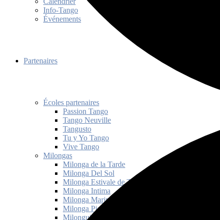
Calendrier
Info-Tango
Événements
Partenaires
Écoles partenaires
Passion Tango
Tango Neuville
Tangusto
Tu y Yo Tango
Vive Tango
Milongas
Milonga de la Tarde
Milonga Del Sol
Milonga Estivale de Tango Québec
Milonga Intima
Milonga Mariposas
Milonga Picante
Milonguita de Mam’zelle Janice