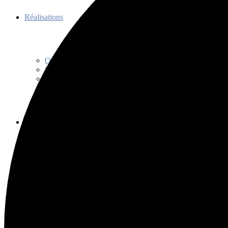
Réalisations
Organisations
Soutien
Communications
Découvrir
Programme de promotion
Séance d’information
Initiation au tango
Bienfaits
Capsules découvertes
Histoire
Codes et usages