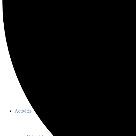
Ressources
Membres
Devenir membre
Avantages
Membres honoraires
Documents officiels
Règlements TQc 2022-2027
Programme d’aide aux événements
Programme de promotion
Activités