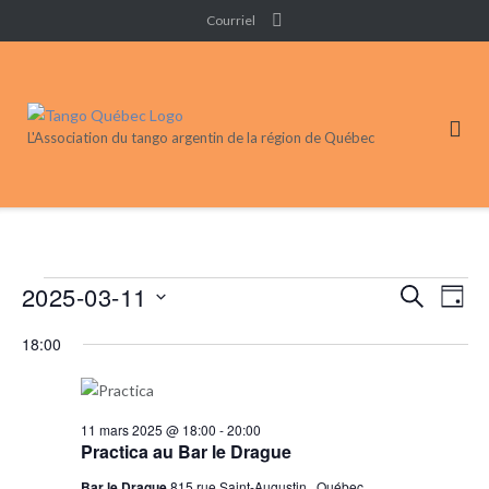
Skip
Courriel
to
content
L'Association du tango argentin de la région de Québec
Événements
2025-03-11
Recherc
Nav
RECHERC
JOUR
de
et
for
Sélectionnez
vue
18:00
navigati
une
11
Évé
de
date.
mars
vues
2025
11 mars 2025 @ 18:00
-
20:00
Événeme
Practica au Bar le Drague
Bar le Drague
815 rue Saint-Augustin,, Québec