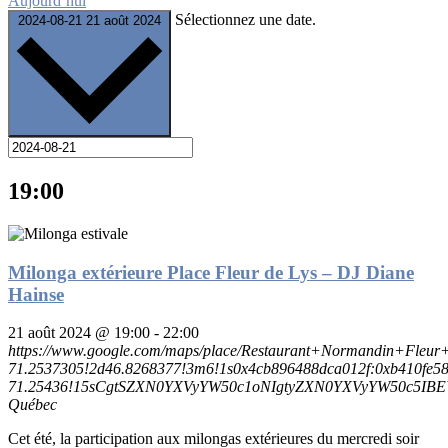
Aujourd’hui
Sélectionnez une date.
2024-08-21
21 août 2024
19:00
Milonga extérieure Place Fleur de Lys – DJ Diane
Hainse
21 août 2024 @ 19:00
-
22:00
https://www.google.com/maps/place/Restaurant+Normandin+Fle
71.2537305!2d46.8268377!3m6!1s0x4cb896488dca012f:0xb410fe58
71.25436!15sCgtSZXN0YXVyYW50c1oNIgtyZXN0YXVyYW50c5I
Québec
Cet été, la participation aux milongas extérieures du mercredi soir