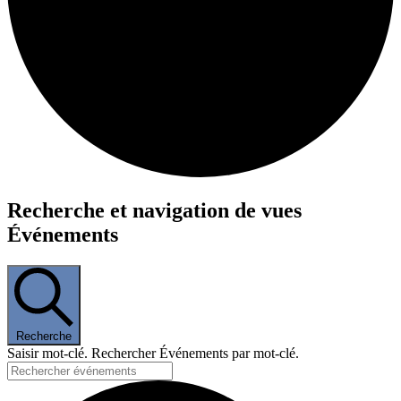
Événements
Recherche et navigation de vues
for
Événements
21
août
2024
Recherche
Saisir mot-clé. Rechercher Événements par mot-clé.