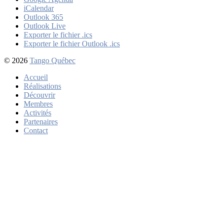
iCalendar
Outlook 365
Outlook Live
Exporter le fichier .ics
Exporter le fichier Outlook .ics
© 2026
Tango Québec
Accueil
Réalisations
Découvrir
Membres
Activités
Partenaires
Contact