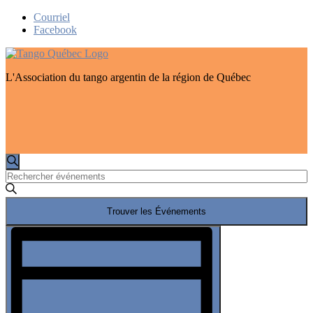
Skip
Courriel
to
Facebook
content
L'Association du tango argentin de la région de Québec
Recherche
Événements
Recherche
Saisir
et
for
mot-
navigation
12
clé.
Trouver les Événements
Rechercher
de
septembre
Événements
Navigation
vues
2023
par
de
mot-
Événements
vues
clé.
Événement