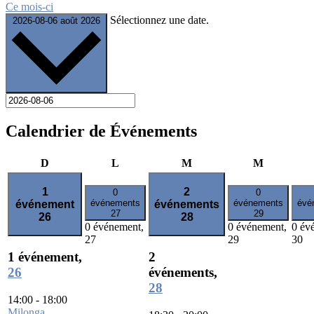
Ce mois-ci
Sélectionnez une date.
2026-08-06
août 2026
Calendrier de Événements
dimanche
lundi
mardi
mercredi
D
L
M
M
1
2
0
0
événements
événements
évé
événement
événements
27
29
26
28
0 événement,
0 événement,
0 év
27
29
30
1 événement,
2
26
événements,
28
14:00
-
18:00
Milonga