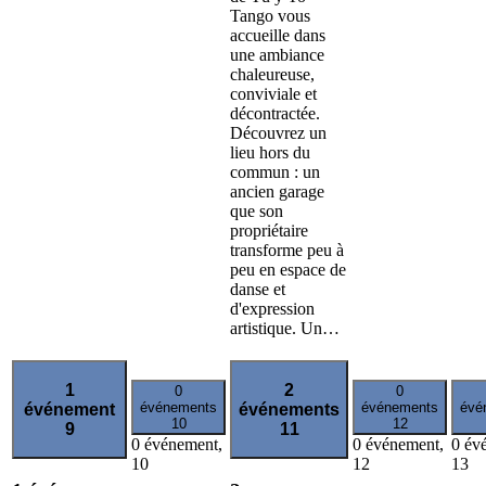
Tango vous
accueille dans
une ambiance
chaleureuse,
conviviale et
décontractée.
Découvrez un
lieu hors du
commun : un
ancien garage
que son
propriétaire
transforme peu à
peu en espace de
danse et
d'expression
artistique. Un…
1
2
0
0
événements
événements
évé
événement
événements
10
12
9
11
0 événement,
0 événement,
0 év
10
12
13