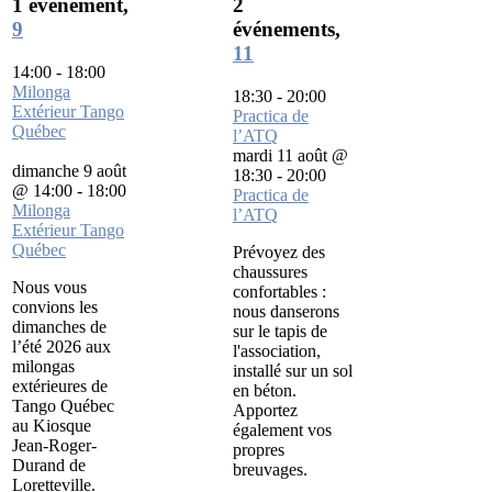
1 événement,
2
9
événements,
11
14:00
-
18:00
Milonga
18:30
-
20:00
Extérieur Tango
Practica de
Québec
l’ATQ
mardi 11 août @
dimanche 9 août
18:30
-
20:00
@ 14:00
-
18:00
Practica de
Milonga
l’ATQ
Extérieur Tango
Québec
Prévoyez des
chaussures
Nous vous
confortables :
convions les
nous danserons
dimanches de
sur le tapis de
l’été 2026 aux
l'association,
milongas
installé sur un sol
extérieures de
en béton.
Tango Québec
Apportez
au Kiosque
également vos
Jean-Roger-
propres
Durand de
breuvages.
Loretteville.