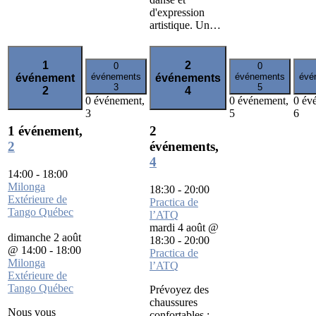
d'expression
artistique. Un…
1
2
0
0
événements
événements
évé
événement
événements
3
5
2
4
0 événement,
0 événement,
0 év
3
5
6
1 événement,
2
2
événements,
4
14:00
-
18:00
Milonga
18:30
-
20:00
Extérieure de
Practica de
Tango Québec
l’ATQ
mardi 4 août @
dimanche 2 août
18:30
-
20:00
@ 14:00
-
18:00
Practica de
Milonga
l’ATQ
Extérieure de
Tango Québec
Prévoyez des
chaussures
Nous vous
confortables :