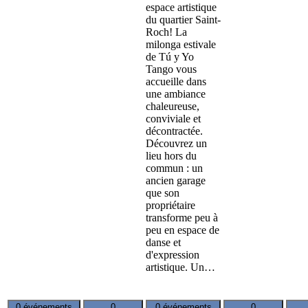
espace artistique
du quartier Saint-
Roch! La
milonga estivale
de Tú y Yo
Tango vous
accueille dans
une ambiance
chaleureuse,
conviviale et
décontractée.
Découvrez un
lieu hors du
commun : un
ancien garage
que son
propriétaire
transforme peu à
peu en espace de
danse et
d'expression
artistique. Un…
0 événements
0
0 événements
0