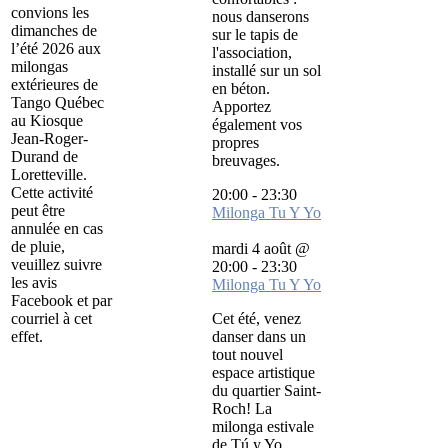
convions les
nous danserons
dimanches de
sur le tapis de
l’été 2026 aux
l'association,
milongas
installé sur un sol
extérieures de
en béton.
Tango Québec
Apportez
au Kiosque
également vos
Jean-Roger-
propres
Durand de
breuvages.
Loretteville.
Cette activité
20:00
-
23:30
peut être
Milonga Tu Y Yo
annulée en cas
de pluie,
mardi 4 août @
veuillez suivre
20:00
-
23:30
les avis
Milonga Tu Y Yo
Facebook et par
courriel à cet
Cet été, venez
effet.
danser dans un
tout nouvel
espace artistique
du quartier Saint-
Roch! La
milonga estivale
de Tú y Yo