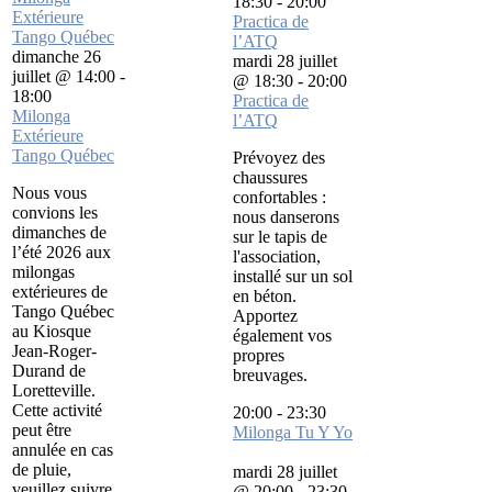
18:30
-
20:00
Extérieure
Practica de
Tango Québec
l’ATQ
dimanche 26
mardi 28 juillet
juillet @ 14:00
-
@ 18:30
-
20:00
18:00
Practica de
Milonga
l’ATQ
Extérieure
Tango Québec
Prévoyez des
chaussures
Nous vous
confortables :
convions les
nous danserons
dimanches de
sur le tapis de
l’été 2026 aux
l'association,
milongas
installé sur un sol
extérieures de
en béton.
Tango Québec
Apportez
au Kiosque
également vos
Jean-Roger-
propres
Durand de
breuvages.
Loretteville.
Cette activité
20:00
-
23:30
peut être
Milonga Tu Y Yo
annulée en cas
de pluie,
mardi 28 juillet
veuillez suivre
@ 20:00
-
23:30