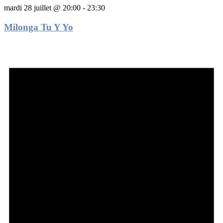
mardi 28 juillet @ 20:00
-
23:30
Milonga Tu Y Yo