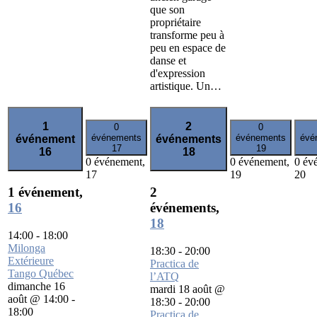
que son
propriétaire
transforme peu à
peu en espace de
danse et
d'expression
artistique. Un…
1
2
0
0
événements
événements
évé
événement
événements
17
19
16
18
0 événement,
0 événement,
0 év
17
19
20
1 événement,
2
16
événements,
18
14:00
-
18:00
Milonga
18:30
-
20:00
Extérieure
Practica de
Tango Québec
l’ATQ
dimanche 16
mardi 18 août @
août @ 14:00
-
18:30
-
20:00
18:00
Practica de