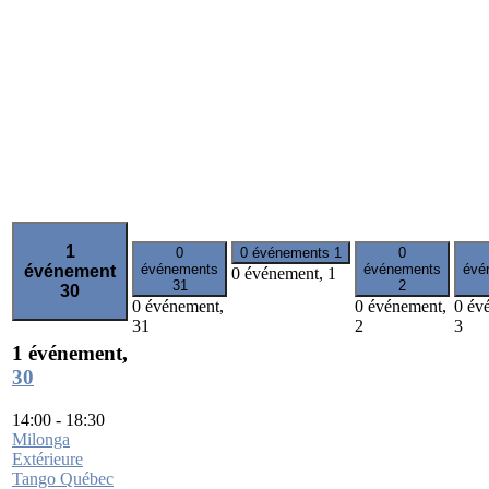
1
0
0 événements
1
0
événements
événements
évé
événement
0 événement,
1
31
2
30
0 événement,
0 événement,
0 év
31
2
3
1 événement,
30
14:00
-
18:30
Milonga
Extérieure
Tango Québec