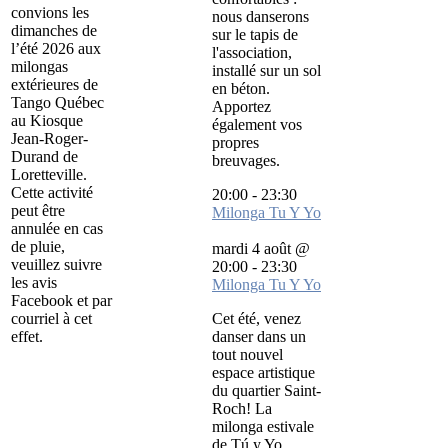
convions les
nous danserons
dimanches de
sur le tapis de
l’été 2026 aux
l'association,
milongas
installé sur un sol
extérieures de
en béton.
Tango Québec
Apportez
au Kiosque
également vos
Jean-Roger-
propres
Durand de
breuvages.
Loretteville.
Cette activité
20:00
-
23:30
peut être
Milonga Tu Y Yo
annulée en cas
de pluie,
mardi 4 août @
veuillez suivre
20:00
-
23:30
les avis
Milonga Tu Y Yo
Facebook et par
courriel à cet
Cet été, venez
effet.
danser dans un
tout nouvel
espace artistique
du quartier Saint-
Roch! La
milonga estivale
de Tú y Yo