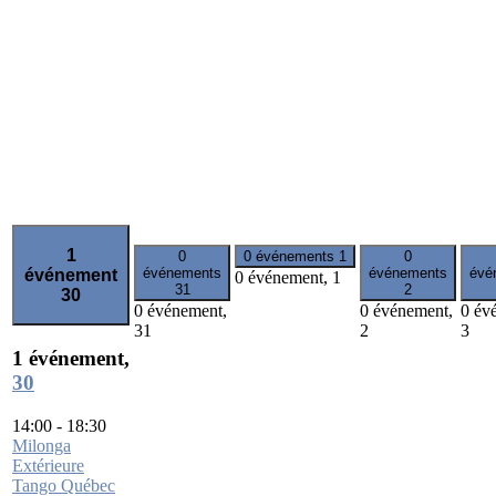
1
0
0 événements
1
0
événements
événements
évé
événement
0 événement,
1
31
2
30
0 événement,
0 événement,
0 év
31
2
3
1 événement,
30
14:00
-
18:30
Milonga
Extérieure
Tango Québec