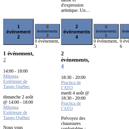
d'expression
artistique. Un…
1
2
0
0
événements
événements
évé
événement
événements
3
5
2
4
0 événement,
0 événement,
0 év
3
5
6
1 événement,
2
2
événements,
4
14:00
-
18:00
Milonga
18:30
-
20:00
Extérieure de
Practica de
Tango Québec
l’ATQ
mardi 4 août @
dimanche 2 août
18:30
-
20:00
@ 14:00
-
18:00
Practica de
Milonga
l’ATQ
Extérieure de
Tango Québec
Prévoyez des
chaussures
Nous vous
confortables :