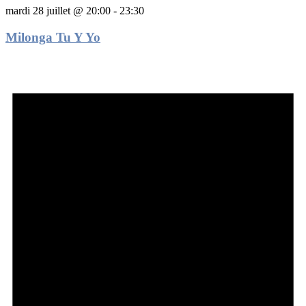
mardi 28 juillet @ 20:00
-
23:30
Milonga Tu Y Yo