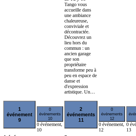
Tango vous
accueille dans
une ambiance
chaleureuse,
conviviale et
décontractée.
Découvrez un
lieu hors du
commun : un
ancien garage
que son
propriétaire
transforme peu à
peu en espace de
danse et
d'expression
artistique. Un…
1
2
0
0
événements
événements
évé
événement
événements
10
12
9
11
0 événement,
0 événement,
0 év
10
12
13