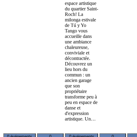
espace artistique
du quartier Saint-
Roch! La
milonga estivale
de Tú y Yo
Tango vous
accueille dans
une ambiance
chaleureuse,
conviviale et
décontractée.
Découvrez un
lieu hors du
commun : un
ancien garage
que son
propriétaire
transforme peu à
peu en espace de
danse et
d'expression
artistique. Un…
0 événements
0
0 événements
0