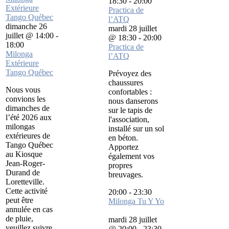
18:30
-
20:00
Extérieure
Practica de
Tango Québec
l’ATQ
dimanche 26
mardi 28 juillet
juillet @ 14:00
-
@ 18:30
-
20:00
18:00
Practica de
Milonga
l’ATQ
Extérieure
Tango Québec
Prévoyez des
chaussures
Nous vous
confortables :
convions les
nous danserons
dimanches de
sur le tapis de
l’été 2026 aux
l'association,
milongas
installé sur un sol
extérieures de
en béton.
Tango Québec
Apportez
au Kiosque
également vos
Jean-Roger-
propres
Durand de
breuvages.
Loretteville.
Cette activité
20:00
-
23:30
peut être
Milonga Tu Y Yo
annulée en cas
de pluie,
mardi 28 juillet
veuillez suivre
@ 20:00
-
23:30