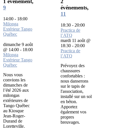
1 événement,
2
9
événements,
11
14:00
-
18:00
Milonga
18:30
-
20:00
Extérieur Tango
Practica de
Québec
l’ATQ
mardi 11 août @
dimanche 9 août
18:30
-
20:00
@ 14:00
-
18:00
Practica de
Milonga
l’ATQ
Extérieur Tango
Québec
Prévoyez des
chaussures
Nous vous
confortables :
convions les
nous danserons
dimanches de
sur le tapis de
l’été 2026 aux
l'association,
milongas
installé sur un sol
extérieures de
en béton.
Tango Québec
Apportez
au Kiosque
également vos
Jean-Roger-
propres
Durand de
breuvages.
Loretteville.