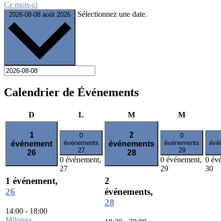
Ce mois-ci
Sélectionnez une date.
2026-08-08
août 2026
Calendrier de Événements
dimanche
lundi
mardi
mercredi
D
L
M
M
1
2
0
0
événements
événements
évé
événement
événements
27
29
26
28
0 événement,
0 événement,
0 év
27
29
30
1 événement,
2
26
événements,
28
14:00
-
18:00
Milonga