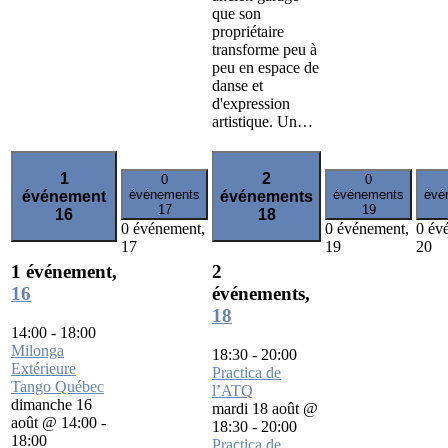
que son
propriétaire
transforme peu à
peu en espace de
danse et
d'expression
artistique. Un…
1
2
0
0
événements
événements
évé
événement
événements
17
19
16
18
0 événement,
0 événement,
0 év
17
19
20
1 événement,
2
16
événements,
18
14:00
-
18:00
Milonga
18:30
-
20:00
Extérieure
Practica de
Tango Québec
l’ATQ
dimanche 16
mardi 18 août @
août @ 14:00
-
18:30
-
20:00
18:00
Practica de