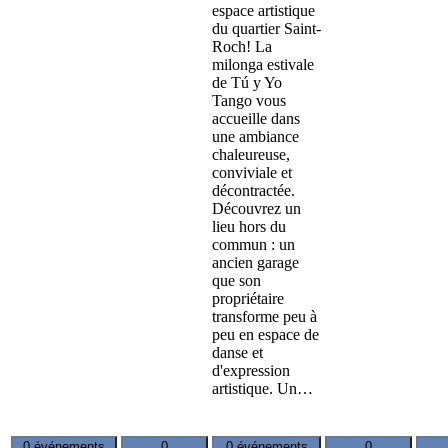
espace artistique
du quartier Saint-
Roch! La
milonga estivale
de Tú y Yo
Tango vous
accueille dans
une ambiance
chaleureuse,
conviviale et
décontractée.
Découvrez un
lieu hors du
commun : un
ancien garage
que son
propriétaire
transforme peu à
peu en espace de
danse et
d'expression
artistique. Un…
0 événements
0
0 événements
0