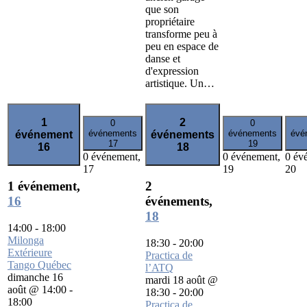
que son
propriétaire
transforme peu à
peu en espace de
danse et
d'expression
artistique. Un…
1
2
0
0
événements
événements
évé
événement
événements
17
19
16
18
0 événement,
0 événement,
0 év
17
19
20
1 événement,
2
16
événements,
18
14:00
-
18:00
Milonga
18:30
-
20:00
Extérieure
Practica de
Tango Québec
l’ATQ
dimanche 16
mardi 18 août @
août @ 14:00
-
18:30
-
20:00
18:00
Practica de