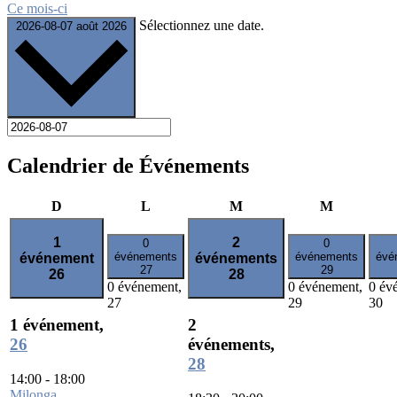
Ce mois-ci
Sélectionnez une date.
2026-08-07
août 2026
Calendrier de Événements
dimanche
lundi
mardi
mercredi
D
L
M
M
1
2
0
0
événements
événements
évé
événement
événements
27
29
26
28
0 événement,
0 événement,
0 év
27
29
30
1 événement,
2
26
événements,
28
14:00
-
18:00
Milonga