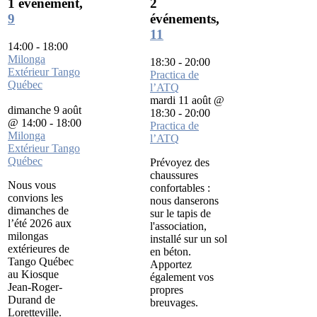
1 événement,
2
9
événements,
11
14:00
-
18:00
Milonga
18:30
-
20:00
Extérieur Tango
Practica de
Québec
l’ATQ
mardi 11 août @
dimanche 9 août
18:30
-
20:00
@ 14:00
-
18:00
Practica de
Milonga
l’ATQ
Extérieur Tango
Québec
Prévoyez des
chaussures
Nous vous
confortables :
convions les
nous danserons
dimanches de
sur le tapis de
l’été 2026 aux
l'association,
milongas
installé sur un sol
extérieures de
en béton.
Tango Québec
Apportez
au Kiosque
également vos
Jean-Roger-
propres
Durand de
breuvages.
Loretteville.