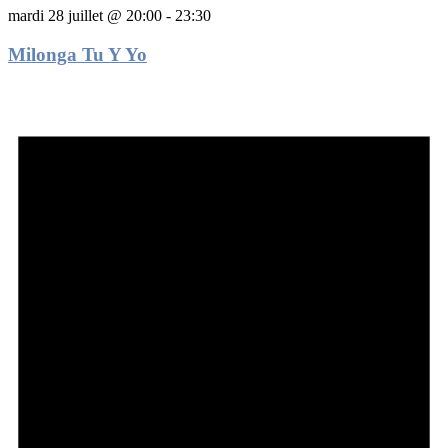
mardi 28 juillet @ 20:00
-
23:30
Milonga Tu Y Yo