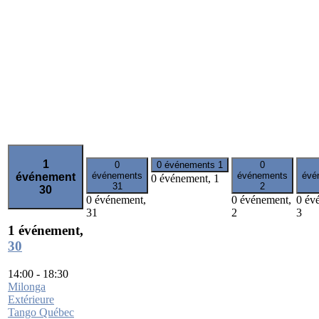
1
0
0 événements
1
0
événements
événements
évé
événement
0 événement,
1
31
2
30
0 événement,
0 événement,
0 év
31
2
3
1 événement,
30
14:00
-
18:30
Milonga
Extérieure
Tango Québec