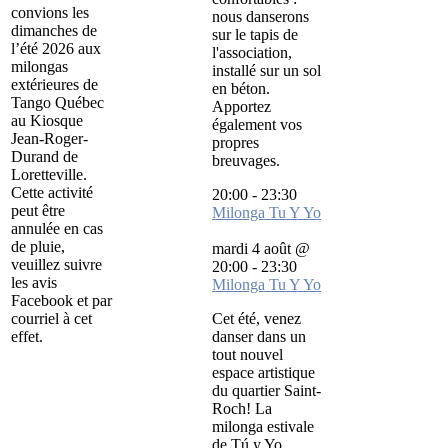
convions les
nous danserons
dimanches de
sur le tapis de
l’été 2026 aux
l'association,
milongas
installé sur un sol
extérieures de
en béton.
Tango Québec
Apportez
au Kiosque
également vos
Jean-Roger-
propres
Durand de
breuvages.
Loretteville.
Cette activité
20:00
-
23:30
peut être
Milonga Tu Y Yo
annulée en cas
de pluie,
mardi 4 août @
veuillez suivre
20:00
-
23:30
les avis
Milonga Tu Y Yo
Facebook et par
courriel à cet
Cet été, venez
effet.
danser dans un
tout nouvel
espace artistique
du quartier Saint-
Roch! La
milonga estivale
de Tú y Yo