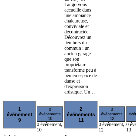
Tango vous
accueille dans
une ambiance
chaleureuse,
conviviale et
décontractée.
Découvrez un
lieu hors du
commun : un
ancien garage
que son
propriétaire
transforme peu à
peu en espace de
danse et
d'expression
artistique. Un…
1
2
0
0
événements
événements
évé
événement
événements
10
12
9
11
0 événement,
0 événement,
0 év
10
12
13