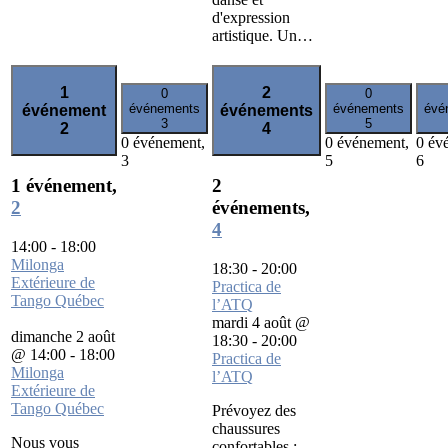
d'expression
artistique. Un…
1
2
0
0
événements
événements
évé
événement
événements
3
5
2
4
0 événement,
0 événement,
0 év
3
5
6
1 événement,
2
2
événements,
4
14:00
-
18:00
Milonga
18:30
-
20:00
Extérieure de
Practica de
Tango Québec
l’ATQ
mardi 4 août @
dimanche 2 août
18:30
-
20:00
@ 14:00
-
18:00
Practica de
Milonga
l’ATQ
Extérieure de
Tango Québec
Prévoyez des
chaussures
Nous vous
confortables :