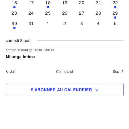
1
0
2
0
0
0
1
16
17
18
19
20
21
22
événement
événements
événements
événements
événements
événements
événem
0
0
0
0
0
0
1
23
24
25
26
27
28
29
événements
événements
événements
événements
événements
événements
événem
1
0
0
0
0
0
0
30
31
1
2
3
4
5
événement
événements
événements
événements
événements
événements
événe
samedi 8 août
samedi 8 août @ 16:30
-
20:00
Milonga Intima
Juil
Ce mois-ci
Sep
S’ABONNER AU CALENDRIER