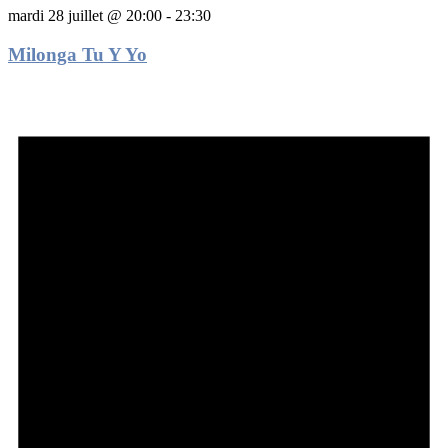
mardi 28 juillet @ 20:00
-
23:30
Milonga Tu Y Yo