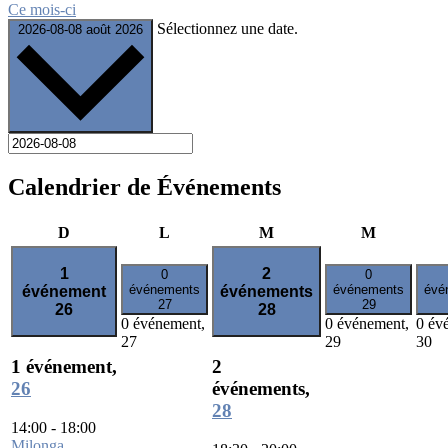
Ce mois-ci
Sélectionnez une date.
2026-08-08
août 2026
Calendrier de Événements
dimanche
lundi
mardi
mercredi
D
L
M
M
1
2
0
0
événements
événements
évé
événement
événements
27
29
26
28
0 événement,
0 événement,
0 év
27
29
30
1 événement,
2
26
événements,
28
14:00
-
18:00
Milonga