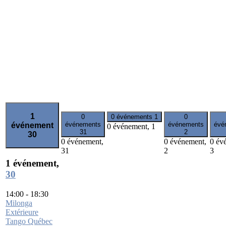
1
0
0 événements
1
0
événements
événements
évé
événement
0 événement,
1
31
2
30
0 événement,
0 événement,
0 év
31
2
3
1 événement,
30
14:00
-
18:30
Milonga
Extérieure
Tango Québec