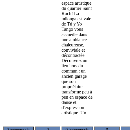
espace artistique
du quartier Saint-
Roch! La
milonga estivale
de Tú y Yo
Tango vous
accueille dans
une ambiance
chaleureuse,
conviviale et
décontractée.
Découvrez un
lieu hors du
commun : un
ancien garage
que son
propriétaire
transforme peu à
peu en espace de
danse et
d'expression
artistique. Un…
0 événements
0
0 événements
0