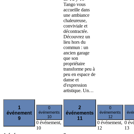
Tango vous
accueille dans
une ambiance
chaleureuse,
conviviale et
décontractée.
Découvrez un
lieu hors du
commun : un
ancien garage
que son
propriétaire
transforme peu à
peu en espace de
danse et
d'expression
artistique. Un…
1
2
0
0
événements
événements
évé
événement
événements
10
12
9
11
0 événement,
0 événement,
0 év
10
12
13