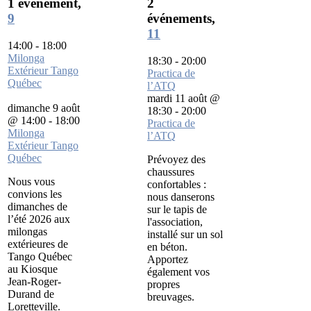
1 événement,
2
9
événements,
11
14:00
-
18:00
Milonga
18:30
-
20:00
Extérieur Tango
Practica de
Québec
l’ATQ
mardi 11 août @
dimanche 9 août
18:30
-
20:00
@ 14:00
-
18:00
Practica de
Milonga
l’ATQ
Extérieur Tango
Québec
Prévoyez des
chaussures
Nous vous
confortables :
convions les
nous danserons
dimanches de
sur le tapis de
l’été 2026 aux
l'association,
milongas
installé sur un sol
extérieures de
en béton.
Tango Québec
Apportez
au Kiosque
également vos
Jean-Roger-
propres
Durand de
breuvages.
Loretteville.