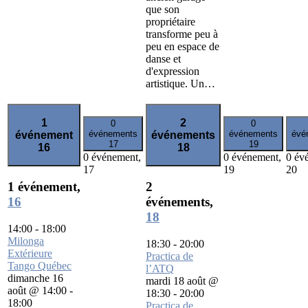
que son
propriétaire
transforme peu à
peu en espace de
danse et
d'expression
artistique. Un…
1
2
0
0
événements
événements
évé
événement
événements
17
19
16
18
0 événement,
0 événement,
0 év
17
19
20
1 événement,
2
16
événements,
18
14:00
-
18:00
Milonga
18:30
-
20:00
Extérieure
Practica de
Tango Québec
l’ATQ
dimanche 16
mardi 18 août @
août @ 14:00
-
18:30
-
20:00
18:00
Practica de