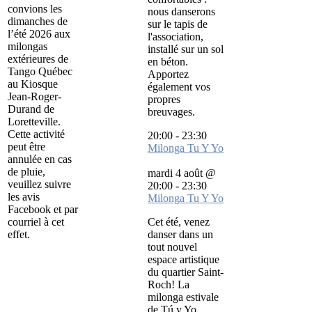
convions les
nous danserons
dimanches de
sur le tapis de
l’été 2026 aux
l'association,
milongas
installé sur un sol
extérieures de
en béton.
Tango Québec
Apportez
au Kiosque
également vos
Jean-Roger-
propres
Durand de
breuvages.
Loretteville.
Cette activité
20:00
-
23:30
peut être
Milonga Tu Y Yo
annulée en cas
de pluie,
mardi 4 août @
veuillez suivre
20:00
-
23:30
les avis
Milonga Tu Y Yo
Facebook et par
courriel à cet
Cet été, venez
effet.
danser dans un
tout nouvel
espace artistique
du quartier Saint-
Roch! La
milonga estivale
de Tú y Yo