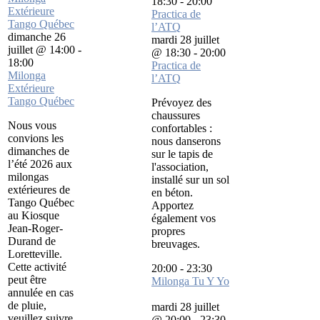
18:30
-
20:00
Extérieure
Practica de
Tango Québec
l’ATQ
dimanche 26
mardi 28 juillet
juillet @ 14:00
-
@ 18:30
-
20:00
18:00
Practica de
Milonga
l’ATQ
Extérieure
Tango Québec
Prévoyez des
chaussures
Nous vous
confortables :
convions les
nous danserons
dimanches de
sur le tapis de
l’été 2026 aux
l'association,
milongas
installé sur un sol
extérieures de
en béton.
Tango Québec
Apportez
au Kiosque
également vos
Jean-Roger-
propres
Durand de
breuvages.
Loretteville.
Cette activité
20:00
-
23:30
peut être
Milonga Tu Y Yo
annulée en cas
de pluie,
mardi 28 juillet
veuillez suivre
@ 20:00
-
23:30