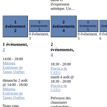
d'expression
artistique. Un…
1
2
0
0
événements
événements
évé
événement
événements
3
5
2
4
0 événement,
0 événement,
0 év
3
5
6
1 événement,
2
2
événements,
4
14:00
-
18:00
Milonga
18:30
-
20:00
Extérieure de
Practica de
Tango Québec
l’ATQ
mardi 4 août @
dimanche 2 août
18:30
-
20:00
@ 14:00
-
18:00
Practica de
Milonga
l’ATQ
Extérieure de
Tango Québec
Prévoyez des
chaussures
Nous vous
confortables :