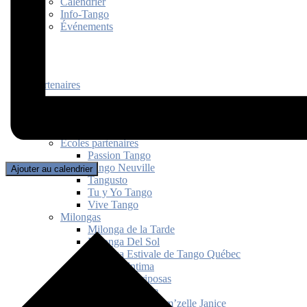
Calendrier
Info-Tango
Événements
Partenaires
Écoles partenaires
Passion Tango
Tango Neuville
Ajouter au calendrier
Tangusto
Tu y Yo Tango
Vive Tango
Milongas
Milonga de la Tarde
Milonga Del Sol
Milonga Estivale de Tango Québec
Milonga Intima
Milonga Mariposas
Milonga Picante
Milonguita de Mam’zelle Janice