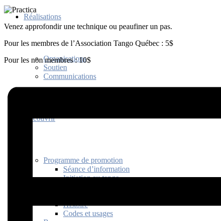
Réalisations
Venez approfondir une technique ou peaufiner un pas.
Pour les membres de l’Association Tango Québec : 5$
Organisations
Pour les non membres : 10$
Soutien
Communications
Découvrir
Programme de promotion
Séance d’information
Initiation au tango
Bienfaits
Capsules découvertes
Histoire
Codes et usages