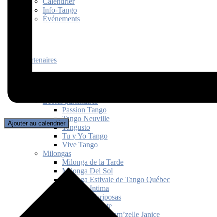
Calendrier
Info-Tango
Événements
Partenaires
Écoles partenaires
Passion Tango
Tango Neuville
Ajouter au calendrier
Tangusto
Tu y Yo Tango
Vive Tango
Milongas
Milonga de la Tarde
Milonga Del Sol
Milonga Estivale de Tango Québec
Milonga Intima
Milonga Mariposas
Milonga Picante
Milonguita de Mam’zelle Janice