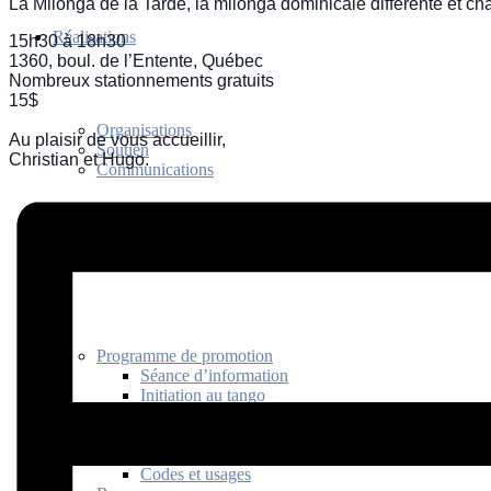
La Milonga de la Tarde, la milonga dominicale différente et cha
Réalisations
15h30 à 18h30
1360, boul. de l’Entente, Québec
Nombreux stationnements gratuits
15$
Organisations
Au plaisir de vous accueillir,
Soutien
Christian et Hugo.
Communications
Découvrir
Programme de promotion
Séance d’information
Initiation au tango
Bienfaits
Capsules découvertes
Histoire
Codes et usages