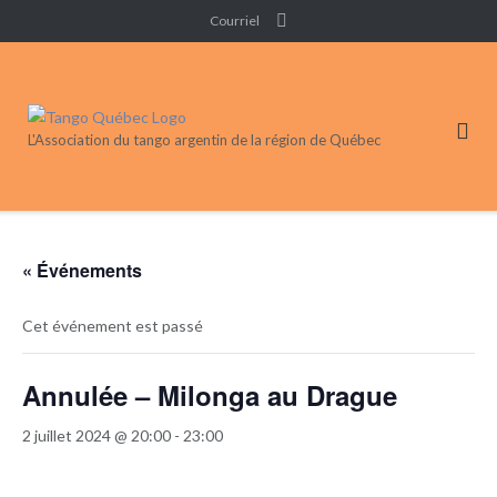
Skip
Courriel
to
content
L'Association du tango argentin de la région de Québec
« Événements
Cet événement est passé
Annulée – Milonga au Drague
2 juillet 2024 @ 20:00
-
23:00