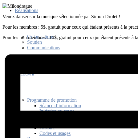
Réalisations
Venez danser sur la musique sélectionnée par Simon Drolet !
Pour les membres : 5$, gratuit pour ceux qui étaient présents à la pract
Organisations
Pour les non membres : 10$, gratuit pour ceux qui étaient présents à l
Soutien
Communications
Découvrir
Programme de promotion
Séance d’information
Initiation au tango
Bienfaits
Capsules découvertes
Histoire
Codes et usages