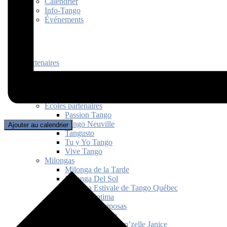
Calendrier
Info-Tango
Événements
Partenaires
Écoles partenaires
Passion Tango
Tango Neuville
Ajouter au calendrier
Tangusto
Tu y Yo Tango
Vive Tango
Milongas
Milonga de la Tarde
Milonga Del Sol
Milonga Estivale de Tango Québec
Milonga Intima
Milonga Mariposas
Milonga Picante
Milonguita de Mam’zelle Janice