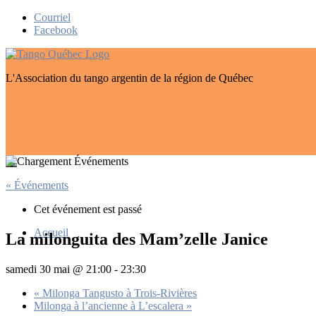
Skip
Courriel
to
Facebook
content
L'Association du tango argentin de la région de Québec
« Événements
Cet événement est passé
Accueil
La milonguita des Mam’zelle Janice
samedi 30 mai @ 21:00
-
23:30
«
Milonga Tangusto à Trois-Rivières
Milonga à l’ancienne à L’escalera
»