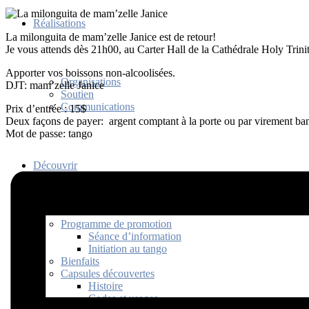
Réalisations
La milonguita de mam’zelle Janice est de retour!
Je vous attends dès 21h00, au Carter Hall de la Cathédrale Holy Trini
Apporter vos boissons non-alcoolisées.
Organisations
DJT: mam’zelle Janice
Soutien
Communications
Prix d’entrée : 15$
Deux façons de payer: argent comptant à la porte ou par virement banc
Mot de passe: tango
Découvrir
Programme de promotion
Séance d’information
Initiation au tango
Bienfaits
Capsules découvertes
Histoire
Codes et usages