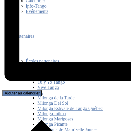
Calendrier
Info-Tango
Événements
Partenaires
Écoles partenaires
Passion Tango
Tango Neuville
Tangusto
Tu y Yo Tango
Vive Tango
Milongas
Ajouter au calendrier
Milonga de la Tarde
Milonga Del Sol
Milonga Estivale de Tango Québec
Milonga Intima
Milonga Mariposas
Milonga Picante
Milonguita de Mam’zelle Janice